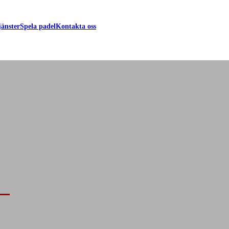
jänster
Spela padel
Kontakta oss
yd
 bygghandel