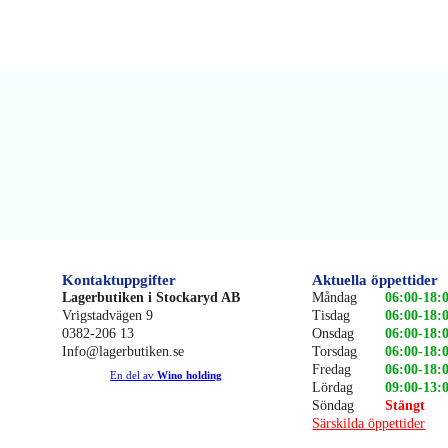
Kontaktuppgifter
Aktuella öppettider
Lagerbutiken i Stockaryd AB
Måndag
06:00-18:
Vrigstadvägen 9
Tisdag
06:00-18:
0382-206 13
Onsdag
06:00-18:
Info@lagerbutiken.se
Torsdag
06:00-18:
Fredag
06:00-18:
En del av
Wino holding
Lördag
09:00-13:
Söndag
Stängt
Särskilda öppettider