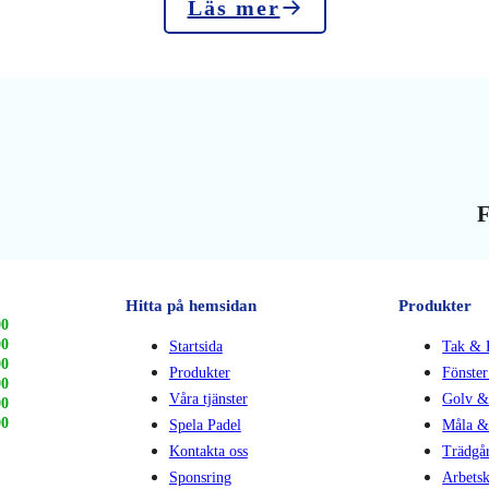
Läs mer
F
Hitta på hemsidan
Produkter
00
00
Startsida
Tak & 
00
Produkter
Fönster
00
Våra tjänster
Golv &
00
00
Spela Padel
Måla &
Kontakta oss
Trädgå
Sponsring
Arbetsk