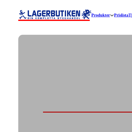
Produkter
Prislista
T
Lagerbutiken i Stockar
Din kompletta