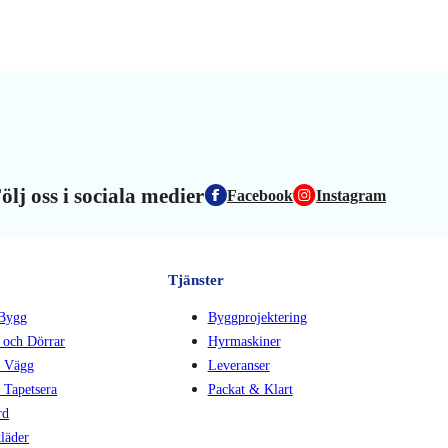
ölj oss i sociala medier
Facebook
Instagram
Tjänster
Bygg
Byggprojektering
 och Dörrar
Hyrmaskiner
 Vägg
Leveranser
 Tapetsera
Packat & Klart
rd
läder